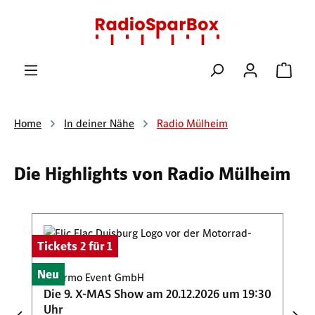
Zum Hauptinhalt springen
Ware
Home
In deiner Nähe
Radio Mülheim
Die Highlights von Radio Mülheim
Produktgalerie überspringen
Tickets 2 für 1
Neu
Palermo Event GmbH
Die 9. X-MAS Show am 20.12.2026 um 19:30
Uhr