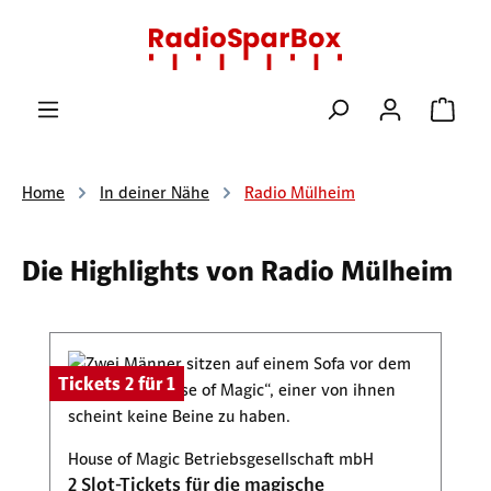
Zum Hauptinhalt springen
Ware
Home
In deiner Nähe
Radio Mülheim
Die Highlights von Radio Mülheim
Produktgalerie überspringen
Tickets 2 für 1
House of Magic Betriebsgesellschaft mbH
2 Slot-Tickets für die magische